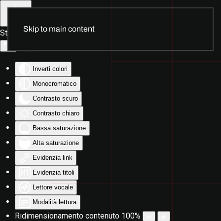
Skip to main content
Strumenti di accessibilità
Inverti colori
Monocromatico
Contrasto scuro
Contrasto chiaro
Bassa saturazione
Alta saturazione
Evidenzia link
Evidenzia titoli
Lettore vocale
Modalità lettura
Ridimensionamento contenuto
100
%