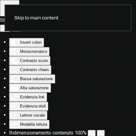
Skip to main content
Strumenti di accessibilità
Inverti colori
Monocromatico
Contrasto scuro
Contrasto chiaro
Bassa saturazione
Alta saturazione
Evidenzia link
Evidenzia titoli
Lettore vocale
Modalità lettura
Ridimensionamento contenuto
100
%