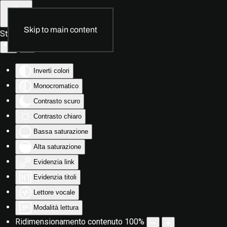
Skip to main content
Strumenti di accessibilità
Inverti colori
Monocromatico
Contrasto scuro
Contrasto chiaro
Bassa saturazione
Alta saturazione
Evidenzia link
Evidenzia titoli
Lettore vocale
Modalità lettura
Ridimensionamento contenuto
100
%